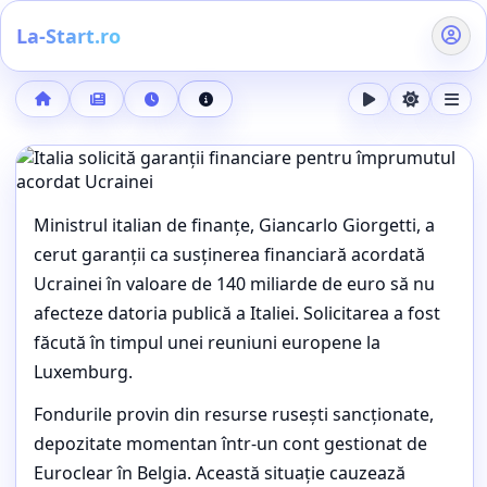
La-Start.ro
Acasă
Buletin de știri
10 octombrie 2025, ora 21:32
Detalii știre
Tinerii evită locurile de muncă, vârstnicii se angajează; O 
EXTERNE
Ministrul italian de finanțe, Giancarlo Giorgetti, a
Italia solicită garanții financiare
cerut garanții ca susținerea financiară acordată
pentru împrumutul acordat
Ucrainei în valoare de 140 miliarde de euro să nu
Ucrainei
afecteze datoria publică a Italiei. Solicitarea a fost
făcută în timpul unei reuniuni europene la
Buletin de știri, cele mai importante subiecte ale orei (10
octombrie 2025, ora 21:32)
Luxemburg.
Fondurile provin din resurse rusești sancționate,
depozitate momentan într-un cont gestionat de
Euroclear în Belgia. Această situație cauzează