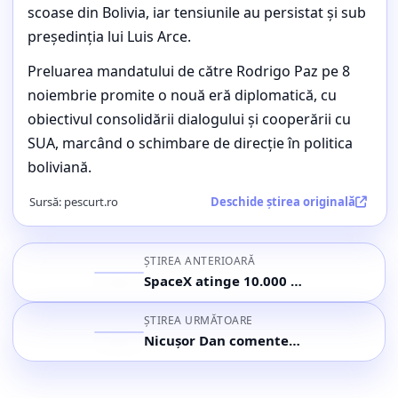
scoase din Bolivia, iar tensiunile au persistat și sub
președinția lui Luis Arce.
Preluarea mandatului de către Rodrigo Paz pe 8
noiembrie promite o nouă eră diplomatică, cu
obiectivul consolidării dialogului și cooperării cu
SUA, marcând o schimbare de direcție în politica
boliviană.
Sursă:
pescurt.ro
Deschide știrea originală
ȘTIREA ANTERIOARĂ
SpaceX atinge 10.000 de sateliți Starlink; Lansările continuă fără încetare
ȘTIREA URMĂTOARE
Nicușor Dan comentează scepticismul românilor față de politică