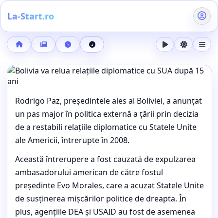
La-Start.ro
Acasă
Buletin de știri
21 octombrie 2025, ora 02:31
Detalii știre
SpaceX atinge 10.000 de sateliți Starlink; Lansările continuă
EXTERNE
Rodrigo Paz, președintele ales al Boliviei, a anunțat
Bolivia va relua relațiile
un pas major în politica externă a țării prin decizia
diplomatice cu SUA după 15 ani
de a restabili relațiile diplomatice cu Statele Unite
ale Americii, întrerupte în 2008.
Buletin de știri, cele mai importante subiecte ale orei (21
octombrie 2025, ora 02:31)
Această întrerupere a fost cauzată de expulzarea
ambasadorului american de către fostul
președinte Evo Morales, care a acuzat Statele Unite
de susținerea mișcărilor politice de dreapta. În
plus, agențiile DEA și USAID au fost de asemenea